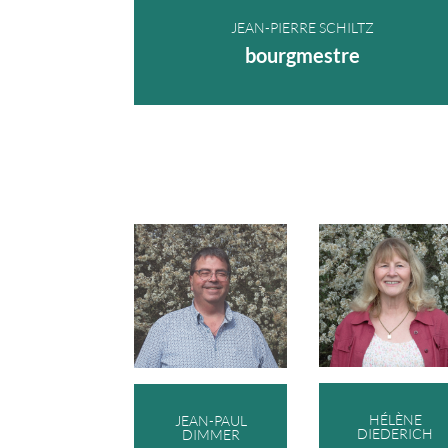
JEAN-PIERRE SCHILTZ
bourgmestre
HÉLÈNE
JEAN-PAUL
DIEDERICH
DIMMER