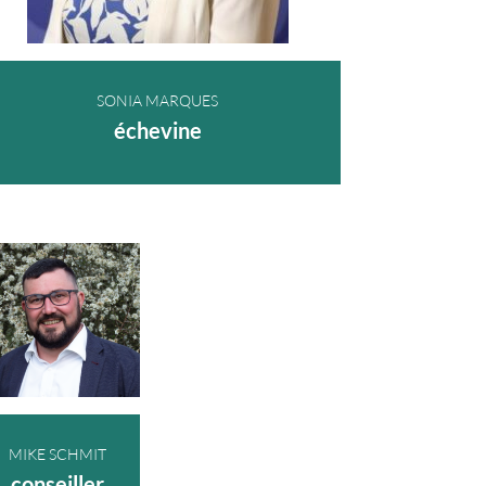
SONIA MARQUES
échevine
MIKE SCHMIT
conseiller