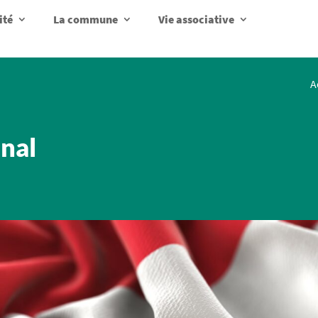
ité
La commune
Vie associative
A
nal